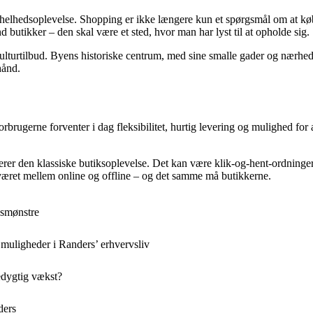
en helhedsoplevelse. Shopping er ikke længere kun et spørgsmål om at k
nd butikker – den skal være et sted, hvor man har lyst til at opholde sig.
kulturtilbud. Byens historiske centrum, med sine smalle gader og nærhed
hånd.
brugerne forventer i dag fleksibilitet, hurtig levering og mulighed for a
lerer den klassiske butiksoplevelse. Det kan være klik-og-hent-ordninge
været mellem online og offline – og det samme må butikkerne.
gsmønstre
muligheder i Randers’ erhvervsliv
edygtig vækst?
ders