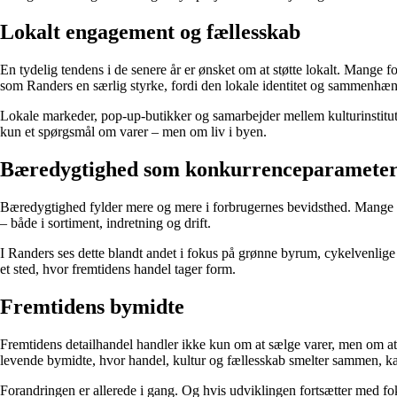
Lokalt engagement og fællesskab
En tydelig tendens i de senere år er ønsket om at støtte lokalt. Mange 
som Randers en særlig styrke, fordi den lokale identitet og sammenhæng
Lokale markeder, pop-up-butikker og samarbejder mellem kulturinstituti
kun et spørgsmål om varer – men om liv i byen.
Bæredygtighed som konkurrenceparamete
Bæredygtighed fylder mere og mere i forbrugernes bevidsthed. Mange væ
– både i sortiment, indretning og drift.
I Randers ses dette blandt andet i fokus på grønne byrum, cykelvenlige
et sted, hvor fremtidens handel tager form.
Fremtidens bymidte
Fremtidens detailhandel handler ikke kun om at sælge varer, men om at s
levende bymidte, hvor handel, kultur og fællesskab smelter sammen, ka
Forandringen er allerede i gang. Og hvis udviklingen fortsætter med f