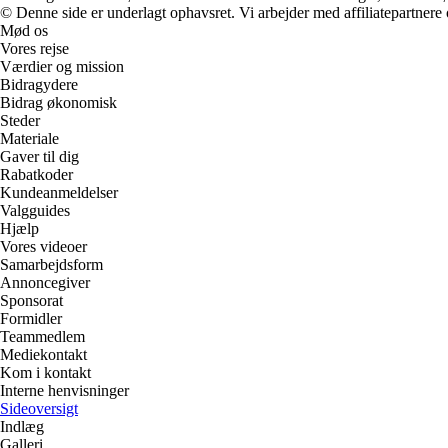
© Denne side er underlagt ophavsret. Vi arbejder med affiliatepartnere 
Mød os
Vores rejse
Værdier og mission
Bidragydere
Bidrag økonomisk
Steder
Materiale
Gaver til dig
Rabatkoder
Kundeanmeldelser
Valgguides
Hjælp
Vores videoer
Samarbejdsform
Annoncegiver
Sponsorat
Formidler
Teammedlem
Mediekontakt
Kom i kontakt
Interne henvisninger
Sideoversigt
Indlæg
Galleri