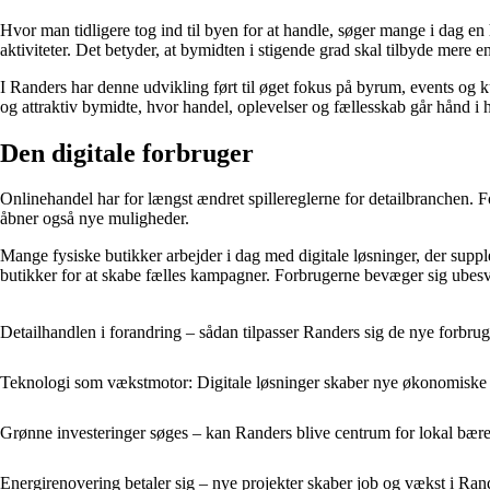
Hvor man tidligere tog ind til byen for at handle, søger mange i dag 
aktiviteter. Det betyder, at bymidten i stigende grad skal tilbyde mere e
I Randers har denne udvikling ført til øget fokus på byrum, events og 
og attraktiv bymidte, hvor handel, oplevelser og fællesskab går hånd i 
Den digitale forbruger
Onlinehandel har for længst ændret spillereglerne for detailbranchen. For
åbner også nye muligheder.
Mange fysiske butikker arbejder i dag med digitale løsninger, der supp
butikker for at skabe fælles kampagner. Forbrugerne bevæger sig ubes
Detailhandlen i forandring – sådan tilpasser Randers sig de nye forbru
Teknologi som vækstmotor: Digitale løsninger skaber nye økonomiske 
Grønne investeringer søges – kan Randers blive centrum for lokal bær
Energirenovering betaler sig – nye projekter skaber job og vækst i Ran