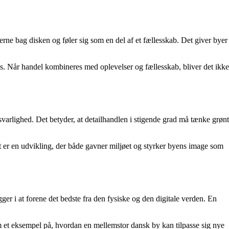
erne bag disken og føler sig som en del af et fællesskab. Det giver byer
ls. Når handel kombineres med oplevelser og fællesskab, bliver det ikke
arlighed. Det betyder, at detailhandlen i stigende grad må tænke grønt
t er en udvikling, der både gavner miljøet og styrker byens image som
er i at forene det bedste fra den fysiske og den digitale verden. En
m et eksempel på, hvordan en mellemstor dansk by kan tilpasse sig nye