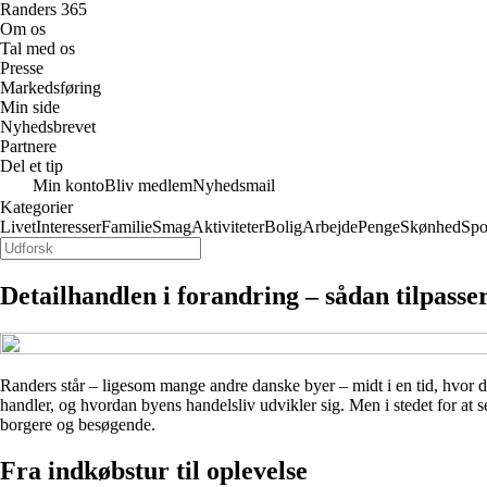
Randers 365
Om os
Tal med os
Presse
Markedsføring
Min side
Nyhedsbrevet
Partnere
Del et tip
Min konto
Bliv medlem
Nyhedsmail
Kategorier
Livet
Interesser
Familie
Smag
Aktiviteter
Bolig
Arbejde
Penge
Skønhed
Spo
Detailhandlen i forandring – sådan tilpass
Randers står – ligesom mange andre danske byer – midt i en tid, hvor d
handler, og hvordan byens handelsliv udvikler sig. Men i stedet for at
borgere og besøgende.
Fra indkøbstur til oplevelse