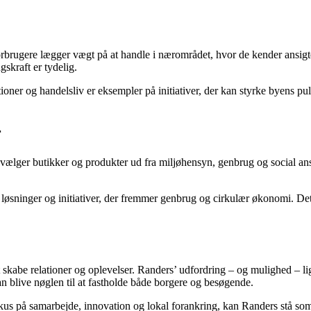
forbrugere lægger vægt på at handle i nærområdet, hvor de kender ansigt
skraft er tydelig.
oner og handelsliv er eksempler på initiativer, der kan styrke byens pu
r
lger butikker og produkter ud fra miljøhensyn, genbrug og social ansv
 løsninger og initiativer, der fremmer genbrug og cirkulær økonomi. De
kabe relationer og oplevelser. Randers’ udfordring – og mulighed – ligg
n blive nøglen til at fastholde både borgere og besøgende.
okus på samarbejde, innovation og lokal forankring, kan Randers stå so