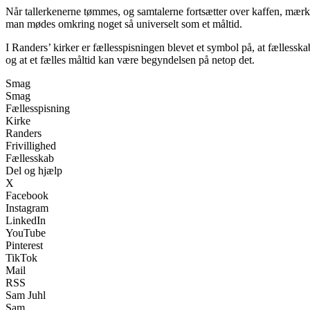
Når tallerkenerne tømmes, og samtalerne fortsætter over kaffen, mærk
man mødes omkring noget så universelt som et måltid.
I Randers’ kirker er fællesspisningen blevet et symbol på, at fællessk
og at et fælles måltid kan være begyndelsen på netop det.
Smag
Smag
Fællesspisning
Kirke
Randers
Frivillighed
Fællesskab
Del og hjælp
X
Facebook
Instagram
LinkedIn
YouTube
Pinterest
TikTok
Mail
RSS
Sam Juhl
Sam