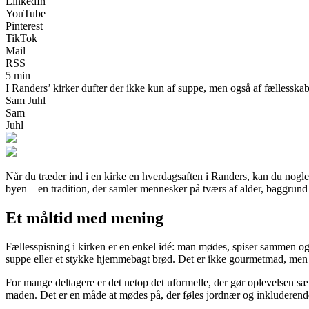
LinkedIn
YouTube
Pinterest
TikTok
Mail
RSS
5 min
I Randers’ kirker dufter der ikke kun af suppe, men også af fællesskab
Sam Juhl
Sam
Juhl
Når du træder ind i en kirke en hverdagsaften i Randers, kan du nogle g
byen – en tradition, der samler mennesker på tværs af alder, baggru
Et måltid med mening
Fællesspisning i kirken er en enkel idé: man mødes, spiser sammen og d
suppe eller et stykke hjemmebagt brød. Det er ikke gourmetmad, men
For mange deltagere er det netop det uformelle, der gør oplevelsen særl
maden. Det er en måde at mødes på, der føles jordnær og inkluderend