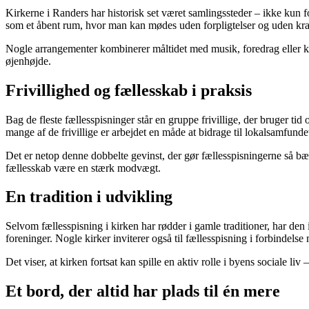
Kirkerne i Randers har historisk set været samlingssteder – ikke kun f
som et åbent rum, hvor man kan mødes uden forpligtelser og uden kr
Nogle arrangementer kombinerer måltidet med musik, foredrag eller ko
øjenhøjde.
Frivillighed og fællesskab i praksis
Bag de fleste fællesspisninger står en gruppe frivillige, der bruger tid
mange af de frivillige er arbejdet en måde at bidrage til lokalsamfundet
Det er netop denne dobbelte gevinst, der gør fællesspisningerne så bæ
fællesskab være en stærk modvægt.
En tradition i udvikling
Selvom fællesspisning i kirken har rødder i gamle traditioner, har den
foreninger. Nogle kirker inviterer også til fællesspisning i forbindels
Det viser, at kirken fortsat kan spille en aktiv rolle i byens sociale l
Et bord, der altid har plads til én mere