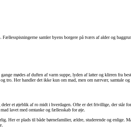
. Fællesspisningerne samler byens borgere på tværs af alder og baggrund
ange mødes af duften af varm suppe, lyden af latter og klirren fra besti
nd og tro. Her handler det ikke kun om mad, men om nærvær, samtale og 
eler et øjeblik af ro midt i hverdagen. Ofte er det frivillige, der stå
 mad lavet med omtanke og fællesskab for øje.
ig. Her er plads til både børnefamilier, ældre, studerende og enlige. Ma
e.