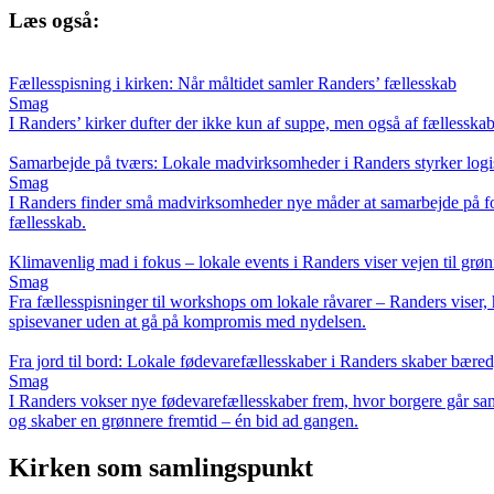
Læs også:
Fællesspisning i kirken: Når måltidet samler Randers’ fællesskab
Smag
I Randers’ kirker dufter der ikke kun af suppe, men også af fællesskab
Samarbejde på tværs: Lokale madvirksomheder i Randers styrker log
Smag
I Randers finder små madvirksomheder nye måder at samarbejde på for at
fællesskab.
Klimavenlig mad i fokus – lokale events i Randers viser vejen til grø
Smag
Fra fællesspisninger til workshops om lokale råvarer – Randers viser,
spisevaner uden at gå på kompromis med nydelsen.
Fra jord til bord: Lokale fødevarefællesskaber i Randers skaber bæred
Smag
I Randers vokser nye fødevarefællesskaber frem, hvor borgere går samm
og skaber en grønnere fremtid – én bid ad gangen.
Kirken som samlingspunkt