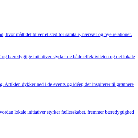
, hvor måltidet bliver et sted for samtale, nærvær og nye relationer.
g bæredygtige initiativer styrker de både effektiviteten og det lokale
Artiklen dykker ned i de events og idéer, der inspirerer til grønnere
vordan lokale initiativer styrker fællesskabet, fremmer bæredygtighed