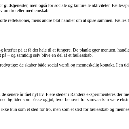
or gudstjenester, men også for sociale og kulturelle aktiviteter. Fælless
av om tro eller medlemskab.
rte refleksioner, mens andre blot handler om at spise sammen. Fælles 
 og kræfter på at få det hele til at fungere. De planlægger menuen, handl
 på – og samtidig selv blive en del af et fællesskab.
redygtige: de skaber både social værdi og menneskelig kontakt. I en ti
 i de senere år fået nyt liv. Flere steder i Randers eksperimenteres der
e med højtider som påske og jul, hvor behovet for samvær kan være ekstra
iv – ikke kun som et sted for tro, men som et sted for fællesskab og menne