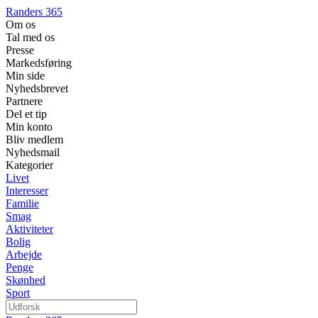
Randers 365
Om os
Tal med os
Presse
Markedsføring
Min side
Nyhedsbrevet
Partnere
Del et tip
Min konto
Bliv medlem
Nyhedsmail
Kategorier
Livet
Interesser
Familie
Smag
Aktiviteter
Bolig
Arbejde
Penge
Skønhed
Sport