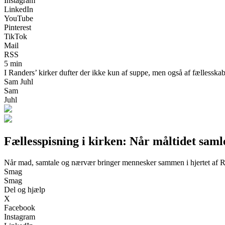
Instagram
LinkedIn
YouTube
Pinterest
TikTok
Mail
RSS
5 min
I Randers’ kirker dufter der ikke kun af suppe, men også af fællesskab
Sam Juhl
Sam
Juhl
Fællesspisning i kirken: Når måltidet saml
Når mad, samtale og nærvær bringer mennesker sammen i hjertet af 
Smag
Smag
Del og hjælp
X
Facebook
Instagram