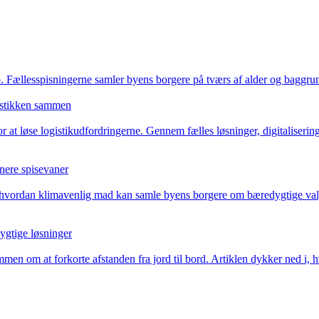
. Fællesspisningerne samler byens borgere på tværs af alder og baggrund
istikken sammen
 løse logistikudfordringerne. Gennem fælles løsninger, digitalisering o
nnere spisevaner
 hvordan klimavenlig mad kan samle byens borgere om bæredygtige valg. 
ygtige løsninger
en om at forkorte afstanden fra jord til bord. Artiklen dykker ned i, h