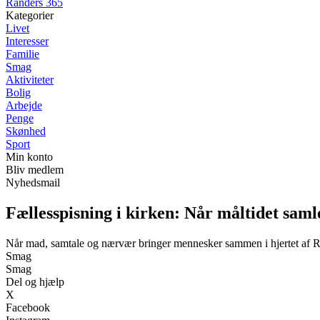
Randers 365
Kategorier
Livet
Interesser
Familie
Smag
Aktiviteter
Bolig
Arbejde
Penge
Skønhed
Sport
Min konto
Bliv medlem
Nyhedsmail
Fællesspisning i kirken: Når måltidet saml
Når mad, samtale og nærvær bringer mennesker sammen i hjertet af 
Smag
Smag
Del og hjælp
X
Facebook