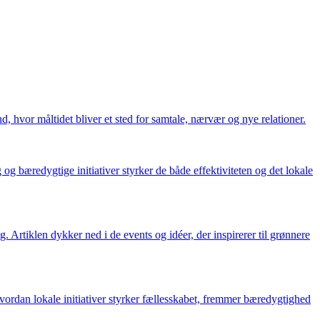
, hvor måltidet bliver et sted for samtale, nærvær og nye relationer.
g bæredygtige initiativer styrker de både effektiviteten og det lokale
Artiklen dykker ned i de events og idéer, der inspirerer til grønnere
vordan lokale initiativer styrker fællesskabet, fremmer bæredygtighed