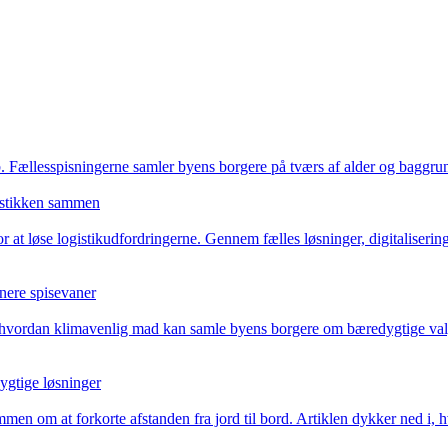
. Fællesspisningerne samler byens borgere på tværs af alder og baggrund
istikken sammen
 løse logistikudfordringerne. Gennem fælles løsninger, digitalisering o
nnere spisevaner
 hvordan klimavenlig mad kan samle byens borgere om bæredygtige valg. 
ygtige løsninger
en om at forkorte afstanden fra jord til bord. Artiklen dykker ned i, h