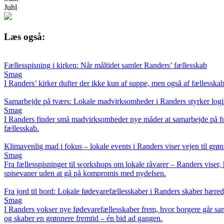
Juhl
Læs også:
Fællesspisning i kirken: Når måltidet samler Randers’ fællesskab
Smag
I Randers’ kirker dufter der ikke kun af suppe, men også af fællesskab
Samarbejde på tværs: Lokale madvirksomheder i Randers styrker log
Smag
I Randers finder små madvirksomheder nye måder at samarbejde på for at
fællesskab.
Klimavenlig mad i fokus – lokale events i Randers viser vejen til grø
Smag
Fra fællesspisninger til workshops om lokale råvarer – Randers viser,
spisevaner uden at gå på kompromis med nydelsen.
Fra jord til bord: Lokale fødevarefællesskaber i Randers skaber bæred
Smag
I Randers vokser nye fødevarefællesskaber frem, hvor borgere går samm
og skaber en grønnere fremtid – én bid ad gangen.