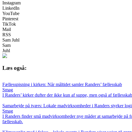
Instagram
LinkedIn
YouTube
Pinterest
TikTok
Mail
RSS
Sam Juhl
Sam
Juhl
Læs også:
Fællesspisning i kirken: Når måltidet samler Randers’ fællesskab
Smag
I Randers’ kirker dufter der ikke kun af suppe, men også af fællesskab
Samarbejde på tværs: Lokale madvirksomheder i Randers styrker log
Smag
I Randers finder små madvirksomheder nye måder at samarbejde på for at
fællesskab.