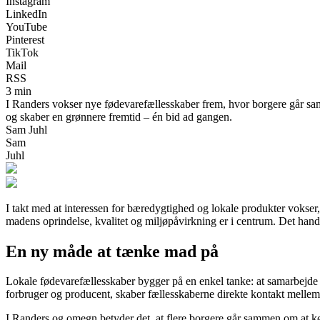
Instagram
LinkedIn
YouTube
Pinterest
TikTok
Mail
RSS
3 min
I Randers vokser nye fødevarefællesskaber frem, hvor borgere går samm
og skaber en grønnere fremtid – én bid ad gangen.
Sam Juhl
Sam
Juhl
I takt med at interessen for bæredygtighed og lokale produkter vokser,
madens oprindelse, kvalitet og miljøpåvirkning er i centrum. Det ha
En ny måde at tænke mad på
Lokale fødevarefællesskaber bygger på en enkel tanke: at samarbejde 
forbruger og producent, skaber fællesskaberne direkte kontakt mellem 
I Randers og omegn betyder det, at flere borgere går sammen om at køb