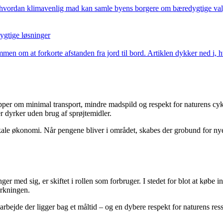
 hvordan klimavenlig mad kan samle byens borgere om bæredygtige valg. 
ygtige løsninger
en om at forkorte afstanden fra jord til bord. Artiklen dykker ned i, h
ipper om minimal transport, mindre madspild og respekt for naturens cy
 dyrker uden brug af sprøjtemidler.
kale økonomi. Når pengene bliver i området, skabes der grobund for nye 
 med sig, er skiftet i rollen som forbruger. I stedet for blot at købe i
yrkningen.
arbejde der ligger bag et måltid – og en dybere respekt for naturens re