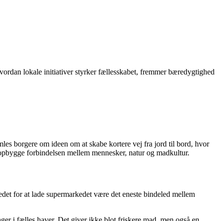
vordan lokale initiativer styrker fællesskabet, fremmer bæredygtighed
mles borgere om ideen om at skabe kortere vej fra jord til bord, hvor
nopbygge forbindelsen mellem mennesker, natur og madkultur.
edet for at lade supermarkedet være det eneste bindeled mellem
ger i fælles haver. Det giver ikke blot friskere mad, men også en