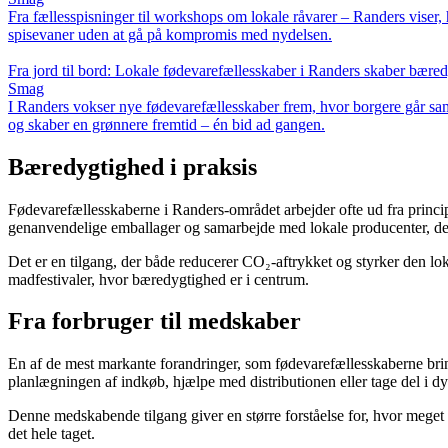
Fra fællesspisninger til workshops om lokale råvarer – Randers viser,
spisevaner uden at gå på kompromis med nydelsen.
Fra jord til bord: Lokale fødevarefællesskaber i Randers skaber bæred
Smag
I Randers vokser nye fødevarefællesskaber frem, hvor borgere går samm
og skaber en grønnere fremtid – én bid ad gangen.
Bæredygtighed i praksis
Fødevarefællesskaberne i Randers-området arbejder ofte ud fra princ
genanvendelige emballager og samarbejde med lokale producenter, der
Det er en tilgang, der både reducerer CO₂-aftrykket og styrker den lo
madfestivaler, hvor bæredygtighed er i centrum.
Fra forbruger til medskaber
En af de mest markante forandringer, som fødevarefællesskaberne bringer
planlægningen af indkøb, hjælpe med distributionen eller tage del i d
Denne medskabende tilgang giver en større forståelse for, hvor meget 
det hele taget.