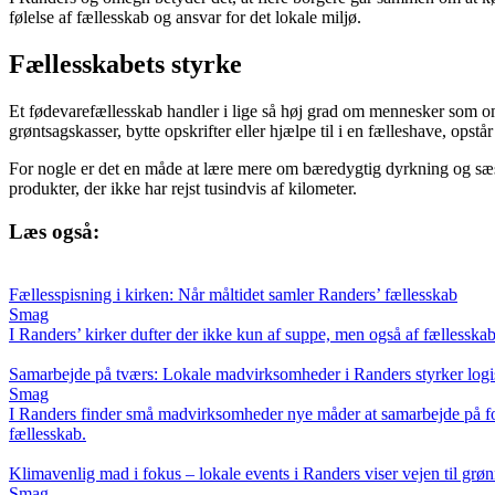
følelse af fællesskab og ansvar for det lokale miljø.
Fællesskabets styrke
Et fødevarefællesskab handler i lige så høj grad om mennesker som om
grøntsagskasser, bytte opskrifter eller hjælpe til i en fælleshave, opst
For nogle er det en måde at lære mere om bæredygtig dyrkning og sæson
produkter, der ikke har rejst tusindvis af kilometer.
Læs også:
Fællesspisning i kirken: Når måltidet samler Randers’ fællesskab
Smag
I Randers’ kirker dufter der ikke kun af suppe, men også af fællesskab
Samarbejde på tværs: Lokale madvirksomheder i Randers styrker log
Smag
I Randers finder små madvirksomheder nye måder at samarbejde på for at
fællesskab.
Klimavenlig mad i fokus – lokale events i Randers viser vejen til grø
Smag