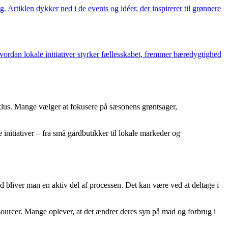
Artiklen dykker ned i de events og idéer, der inspirerer til grønnere
vordan lokale initiativer styrker fællesskabet, fremmer bæredygtighed
klus. Mange vælger at fokusere på sæsonens grøntsager,
initiativer – fra små gårdbutikker til lokale markeder og
nd bliver man en aktiv del af processen. Det kan være ved at deltage i
ssourcer. Mange oplever, at det ændrer deres syn på mad og forbrug i