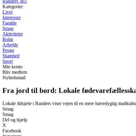
Randers 365
Kategorier
Livet
Interesser
Familie
Smag
Aktiviteter
Bolig
Arbejde
Penge
Skønhed
Sport
Min konto
Bliv medlem
Nyhedsmail
Fra jord til bord: Lokale fødevarefælless
Lokale ildsjæle i Randers viser vejen til en mere bæredygtig madkultu
Smag
Smag
Del og hjælp
X
Facebook