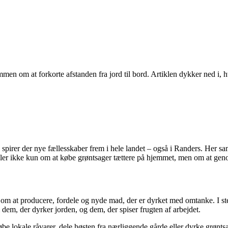
en om at forkorte afstanden fra jord til bord. Artiklen dykker ned i, h
 spirer der nye fællesskaber frem i hele landet – også i Randers. Her sa
ndler ikke kun om at købe grøntsager tættere på hjemmet, men om at ge
om at producere, fordele og nyde mad, der er dyrket med omtanke. I st
dem, der dyrker jorden, og dem, der spiser frugten af arbejdet.
e lokale råvarer, dele høsten fra nærliggende gårde eller dyrke grøntsa