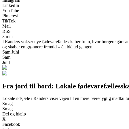
Instagram
LinkedIn
YouTube
Pinterest
TikTok
Mail
RSS
3 min
I Randers vokser nye fødevarefællesskaber frem, hvor borgere går samm
og skaber en grønnere fremtid – én bid ad gangen.
Sam Juhl
Sam
Juhl
Fra jord til bord: Lokale fødevarefælless
Lokale ildsjæle i Randers viser vejen til en mere bæredygtig madkultu
Smag
Smag
Del og hjælp
X
Facebook