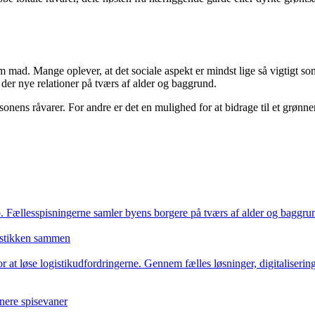
 mad. Mange oplever, at det sociale aspekt er mindst lige så vigtigt 
år der nye relationer på tværs af alder og baggrund.
ens råvarer. For andre er det en mulighed for at bidrage til et grønne
. Fællesspisningerne samler byens borgere på tværs af alder og baggrund
istikken sammen
 løse logistikudfordringerne. Gennem fælles løsninger, digitalisering o
nnere spisevaner