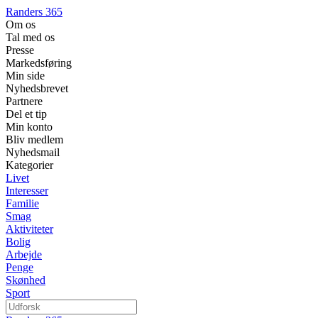
Randers 365
Om os
Tal med os
Presse
Markedsføring
Min side
Nyhedsbrevet
Partnere
Del et tip
Min konto
Bliv medlem
Nyhedsmail
Kategorier
Livet
Interesser
Familie
Smag
Aktiviteter
Bolig
Arbejde
Penge
Skønhed
Sport